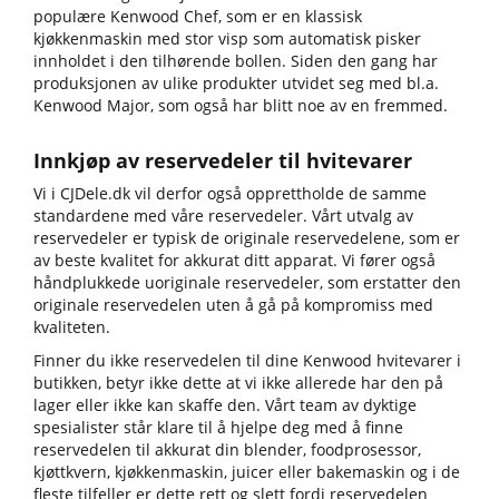
populære Kenwood Chef, som er en klassisk
kjøkkenmaskin med stor visp som automatisk pisker
innholdet i den tilhørende bollen. Siden den gang har
produksjonen av ulike produkter utvidet seg med bl.a.
Kenwood Major, som også har blitt noe av en fremmed.
Innkjøp av reservedeler til hvitevarer
Vi i CJDele.dk vil derfor også opprettholde de samme
standardene med våre reservedeler. Vårt utvalg av
reservedeler er typisk de originale reservedelene, som er
av beste kvalitet for akkurat ditt apparat. Vi fører også
håndplukkede uoriginale reservedeler, som erstatter den
originale reservedelen uten å gå på kompromiss med
kvaliteten.
Finner du ikke reservedelen til dine Kenwood hvitevarer i
butikken, betyr ikke dette at vi ikke allerede har den på
lager eller ikke kan skaffe den. Vårt team av dyktige
spesialister står klare til å hjelpe deg med å finne
reservedelen til akkurat din blender, foodprosessor,
kjøttkvern, kjøkkenmaskin, juicer eller bakemaskin og i de
fleste tilfeller er dette rett og slett fordi reservedelen