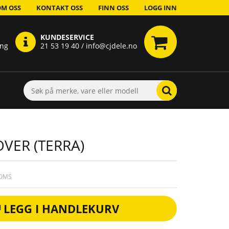
OM OSS
KONTAKT OSS
FINN OSS
LOGG INN
KUNDESERVICE
ing
21 53 19 40 / info@cjdele.no
VER (TERRA)
MOMS
LEGG I HANDLEKURV