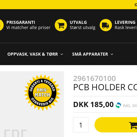
PRISGARANTI
UTVALG
LEVERING
Vi matcher alle priser
Størst utvalg
Rask lever
OPPVASK, VASK & TØRR
SMÅ APPARATER
2961670100
PCB HOLDER CO
DKK 185,00
INKL. 