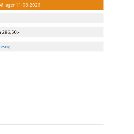
 på lager 11-08-2026
a 286,50,-
besøg