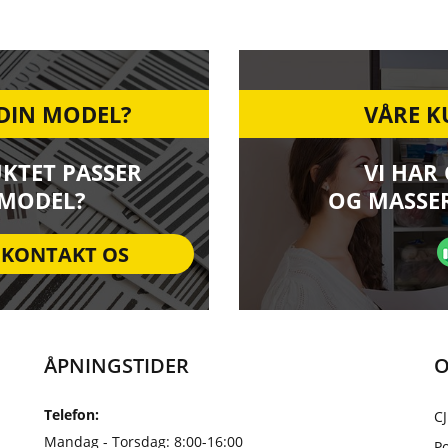
 DIN MODEL?
VÅRE K
UKTET PASSER
VI HAR
 MODEL?
OG MASSER
KONTAKT OS
ÅPNINGSTIDER
O
Telefon:
CJ
Mandag - Torsdag: 8:00-16:00
Po