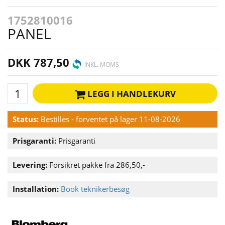
1752810016
PANEL
DKK 787,50
INKL. MOMS
LEGG I HANDLEKURV
Status:
Bestilles - forventet på lager 11-08-2026
Prisgaranti:
Prisgaranti
Levering:
Forsikret pakke fra 286,50,-
Installation:
Book teknikerbesøg