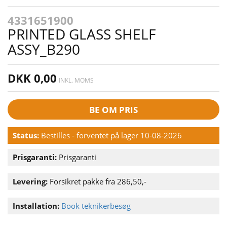
4331651900
PRINTED GLASS SHELF
ASSY_B290
DKK 0,00
INKL. MOMS
BE OM PRIS
Status:
Bestilles - forventet på lager 10-08-2026
Prisgaranti:
Prisgaranti
Levering:
Forsikret pakke fra 286,50,-
Installation:
Book teknikerbesøg