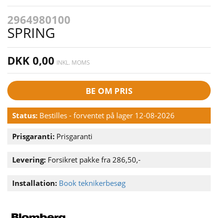
2964980100
SPRING
DKK 0,00
INKL. MOMS
BE OM PRIS
Status:
Bestilles - forventet på lager 12-08-2026
Prisgaranti:
Prisgaranti
Levering:
Forsikret pakke fra 286,50,-
Installation:
Book teknikerbesøg