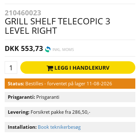
210460023
GRILL SHELF TELECOPIC 3
LEVEL RIGHT
DKK 553,73
INKL. MOMS
LEGG I HANDLEKURV
Status:
Bestilles - forventet på lager 11-08-2026
Prisgaranti:
Prisgaranti
Levering:
Forsikret pakke fra 286,50,-
Installation:
Book teknikerbesøg