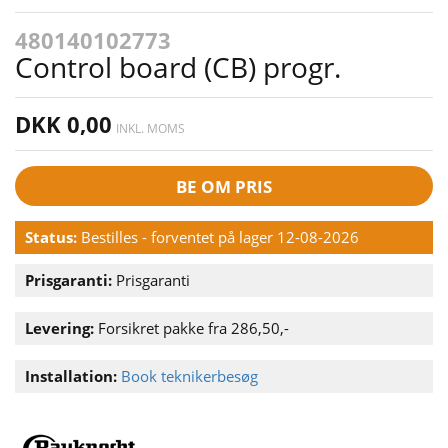
480140102773
Control board (CB) progr.
DKK 0,00
INKL. MOMS
BE OM PRIS
Status:
Bestilles - forventet på lager 12-08-2026
Prisgaranti:
Prisgaranti
Levering:
Forsikret pakke fra 286,50,-
Installation:
Book teknikerbesøg