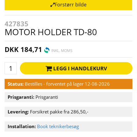
Forstørr bilde
427835
MOTOR HOLDER TD-80
DKK 184,71
INKL. MOMS
LEGG I HANDLEKURV
Status:
Bestilles - forventet på lager 12-08-2026
Prisgaranti:
Prisgaranti
Levering:
Forsikret pakke fra 286,50,-
Installation:
Book teknikerbesøg