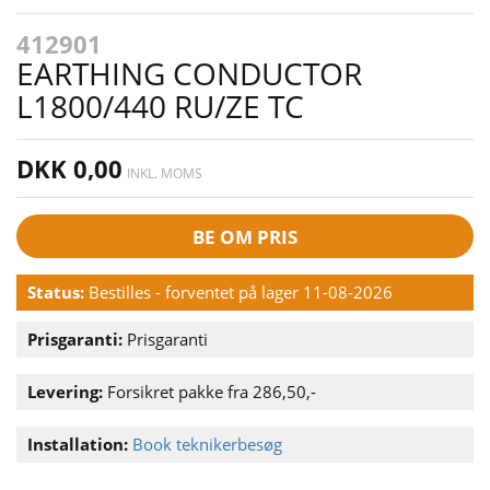
412901
EARTHING CONDUCTOR
L1800/440 RU/ZE TC
DKK 0,00
INKL. MOMS
BE OM PRIS
Status:
Bestilles - forventet på lager 11-08-2026
Prisgaranti:
Prisgaranti
Levering:
Forsikret pakke fra 286,50,-
Installation:
Book teknikerbesøg