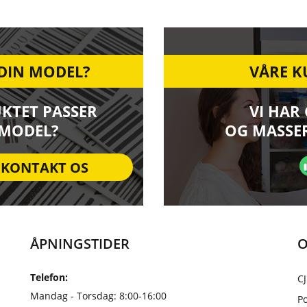
 DIN MODEL?
VÅRE K
UKTET PASSER
VI HAR
 MODEL?
OG MASSER
KONTAKT OS
ÅPNINGSTIDER
O
Telefon:
CJ
Mandag - Torsdag: 8:00-16:00
Po