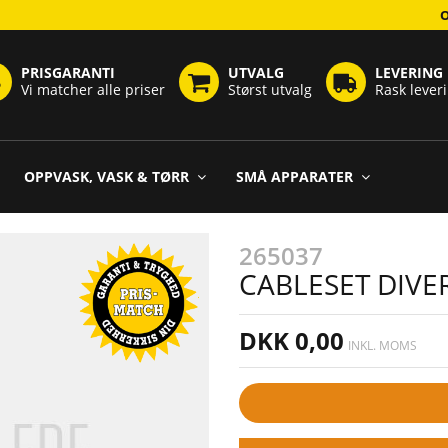
PRISGARANTI
UTVALG
LEVERING
Vi matcher alle priser
Størst utvalg
Rask lever
OPPVASK, VASK & TØRR
SMÅ APPARATER
265037
CABLESET DIVE
DKK 0,00
INKL. MOMS