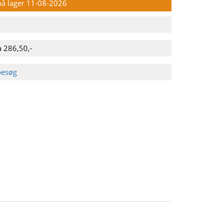
 på lager 11-08-2026
a 286,50,-
besøg