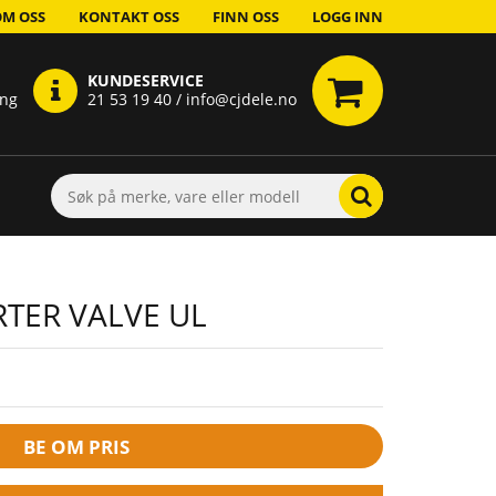
OM OSS
KONTAKT OSS
FINN OSS
LOGG INN
KUNDESERVICE
ing
21 53 19 40 / info@cjdele.no
RTER VALVE UL
BE OM PRIS