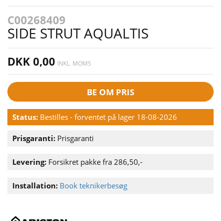
C00268409
SIDE STRUT AQUALTIS
DKK 0,00
INKL. MOMS
BE OM PRIS
Status:
Bestilles - forventet på lager 18-08-2026
Prisgaranti:
Prisgaranti
Levering:
Forsikret pakke fra 286,50,-
Installation:
Book teknikerbesøg