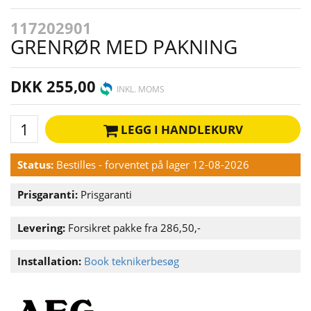
117202901
GRENRØR MED PAKNING
DKK 255,00
INKL. MOMS
LEGG I HANDLEKURV
Status:
Bestilles - forventet på lager 12-08-2026
Prisgaranti:
Prisgaranti
Levering:
Forsikret pakke fra 286,50,-
Installation:
Book teknikerbesøg