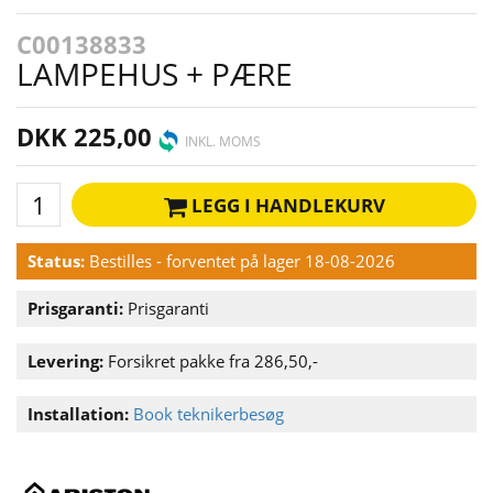
C00138833
LAMPEHUS + PÆRE
DKK 225,00
INKL. MOMS
LEGG I HANDLEKURV
Status:
Bestilles - forventet på lager 18-08-2026
Prisgaranti:
Prisgaranti
Levering:
Forsikret pakke fra 286,50,-
Installation:
Book teknikerbesøg