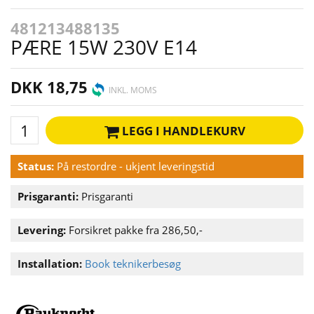
481213488135
PÆRE 15W 230V E14
DKK 18,75
INKL. MOMS
LEGG I HANDLEKURV
Status:
På restordre - ukjent leveringstid
Prisgaranti:
Prisgaranti
Levering:
Forsikret pakke fra 286,50,-
Installation:
Book teknikerbesøg