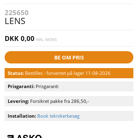
225650
LENS
DKK 0,00
INKL. MOMS
BE OM PRIS
Status:
Bestilles - forventet på lager 11-08-2026
Prisgaranti:
Prisgaranti
Levering:
Forsikret pakke fra 286,50,-
Installation:
Book teknikerbesøg